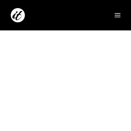
Vagas para Turma
Experimental
O Studio It acaba de liberar 6 vagas para
bailarinos nível Intermediário /…
by admin
SEARCH