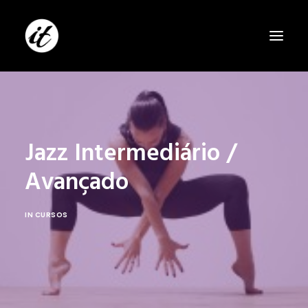
Jazz Intermediário /
Avançado
IN
CURSOS
SEARCH