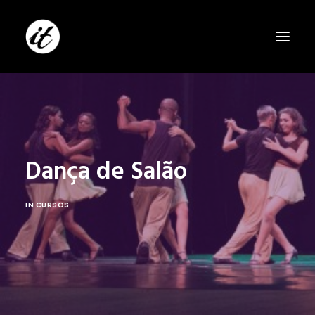
Dança de Salão
IN
CURSOS
SEARCH